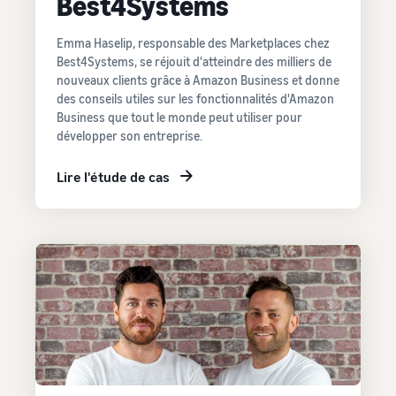
Best4Systems
Comment vendre des
écouteurs en ligne
Vendez des écouteurs à des
Emma Haselip, responsable des Marketplaces chez
clients du monde entier
Best4Systems, se réjouit d'atteindre des milliers de
nouveaux clients grâce à Amazon Business et donne
des conseils utiles sur les fonctionnalités d'Amazon
Comment vendre des T-
Business que tout le monde peut utiliser pour
shirts en ligne
développer son entreprise.
Développez votre marque
de T-shirts
Lire l'étude de cas