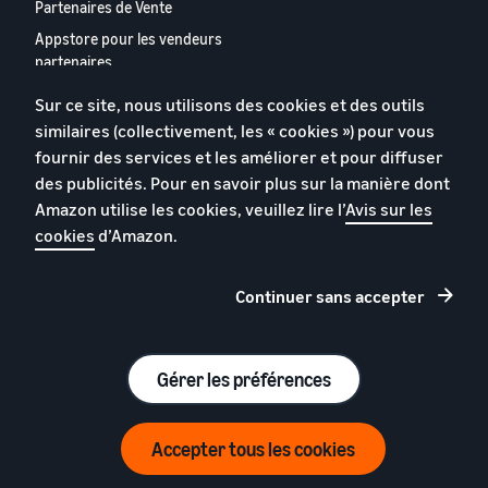
Partenaires de Vente
Appstore pour les vendeurs
partenaires
Rapport 2024 relatif aux
Sur ce site, nous utilisons des cookies et des outils
vendeurs partenaires
similaires (collectivement, les « cookies ») pour vous
européens
fournir des services et les améliorer et pour diffuser
Contactez-nous
des publicités. Pour en savoir plus sur la manière dont
Amazon utilise les cookies, veuillez lire l’
Avis sur les
cookies
d’Amazon.
Politique de confidentialité
Cookies
Continuer sans accepter
Conditions générales
© 2026 Amazon.com, Inc. et ses sous filiales.
Gérer les préférences
Accepter tous les cookies