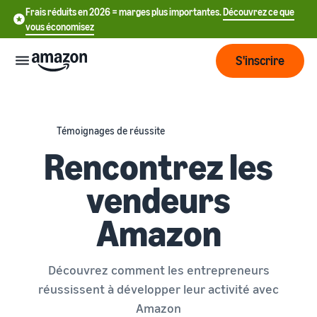
Frais réduits en 2026 = marges plus importantes.
Découvrez ce que
vous économisez
S'inscrire
Commencer
Témoignages de réussite
Rencontrez les
Commencez
Expédier
中
à vendre
vendeurs
sur Amazon
文
Vue
-
Grandir
Amazon
d'ensemble
CN
Introduction à la vente
de la
Comment devenir un
logistique
Touchez
English
Tarification
vendeur Amazon
plus de
- GB
Découvrez comment les entrepreneurs
clients
réussissent à développer leur activité avec
Expédié par Amazon
Créez votre compte
Français
Connaître
Apprendre
vendeur
Externalisez la gestion des
Amazon
- FR